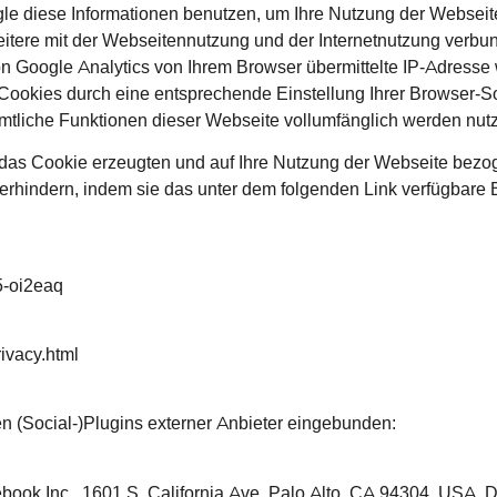
gle diese Informationen benutzen, um Ihre Nutzung der Websei
itere mit der Webseitennutzung und der Internetnutzung verb
n Google Analytics von Ihrem Browser übermittelte IP-Adresse 
ookies durch eine entsprechende Einstellung Ihrer Browser-Sof
sämtliche Funktionen dieser Webseite vollumfänglich werden nu
das Cookie erzeugten und auf Ihre Nutzung der Webseite bezog
rhindern, indem sie das unter dem folgenden Link verfügbare B
5-oi2eaq
ivacy.html
en (Social-)Plugins externer Anbieter eingebunden:
ook Inc., 1601 S. California Ave, Palo Alto, CA 94304, USA. 