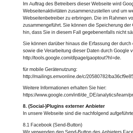
Im Auftrag des Betreibers dieser Webseite wird Goo
Webseitenaktivitäten zusammenzustellen und um we
Webseitenbetreiber zu erbringen. Die im Rahmen vo
zusammengeführt. Sie können die Speicherung der C
hin, dass Sie in diesem Fall gegebenenfalls nicht 
Sie können darüber hinaus die Erfassung der durch 
sowie die Verarbeitung dieser Daten durch Google ve
http://tools.google.com/dlpage/gaoptout?hl=de.
für mobile Gerätenutzung:
http://mailings.emvonline.de/c/20580782/ba36cf9e8
Weitere Informationen erhalten Sie hier:
https://www.google.com/intl/de_DE/analytics/learn/pr
8. (Social-)Plugins externer Anbieter
In unsere Webseite sind die nachfolgend aufgeführt
8.1 Facebook (Send-Button)
Wir verwenden den Send-Button des Anbieters Faceb