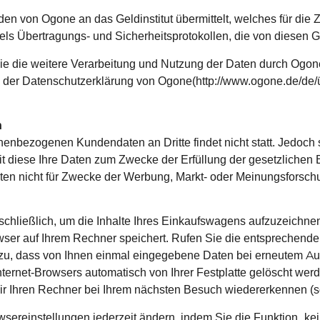
den von Ogone an das Geldinstitut übermittelt, welches für die
ttels Übertragungs- und Sicherheitsprotokollen, die von diesen Ge
e die weitere Verarbeitung und Nutzung der Daten durch Ogone
in der Datenschutzerklärung von Ogone(http://www.ogone.de/d
n
nbezogenen Kundendaten an Dritte findet nicht statt. Jedoch 
eit diese Ihre Daten zum Zwecke der Erfüllung der gesetzlichen B
ten nicht für Zwecke der Werbung, Markt- oder Meinungsforsch
chließlich, um die Inhalte Ihres Einkaufswagens aufzuzeichnen
rowser auf Ihrem Rechner speichert. Rufen Sie die entsprechende
zu, dass von Ihnen einmal eingegebene Daten bei erneutem Ausf
ternet-Browsers automatisch von Ihrer Festplatte gelöscht wer
ir Ihren Rechner bei Ihrem nächsten Besuch wiedererkennen (s
sereinstellungen jederzeit ändern, indem Sie die Funktion „k