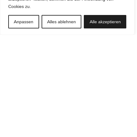
Cookies zu.
Bei Billigware bestehen Regalbretter und Einlegeböden aus
dünnen Spanplatten. Wenn Sie schwere Deko-Artikel, Bücher
Anpassen
Alles ablehnen
Alle akzeptieren
oder Textilien auf diese verteilen, gibt der Boden oder das Brett
nach einer Weile in der Mitte nach. Gerade in offenen Regalen
wirkt dies optisch unschön, deshalb sind zum Beispiel für
Bücherregale Einlegeböden aus Massivholz oder MDF-Platten
wesentlich besser geeignet.