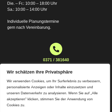
Die. – Fr.: 10:00 – 18:00 Uhr
Sa.: 10:00 – 14:00 Uhr
Individuelle Planungstermine
gern nach Vereinbarung.
0371 / 381640
Wir schätzen Ihre Privatsphäre
Wir verwenden Cookies, um Ihr Surferlebnis zu verbessern,
planung@moebelhaus-stoeckert.de
personalisierte Anzeigen oder Inhalte einzusetzen und
unseren Datenverkehr zu analysieren. Wenn Sie auf „Alle
akzeptieren" klicken, stimmen Sie der Anwendung von
Cookies zu.
Impressum
Datenschutz
AGB