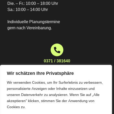
Die. – Fr.: 10:00 – 18:00 Uhr
Sa.: 10:00 – 14:00 Uhr
Individuelle Planungstermine
gern nach Vereinbarung.
0371 / 381640
Wir schätzen Ihre Privatsphäre
Wir verwenden Cookies, um Ihr Surferlebnis zu verbessern,
planung@moebelhaus-stoeckert.de
personalisierte Anzeigen oder Inhalte einzusetzen und
unseren Datenverkehr zu analysieren. Wenn Sie auf „Alle
akzeptieren" klicken, stimmen Sie der Anwendung von
Cookies zu.
Impressum
Datenschutz
AGB