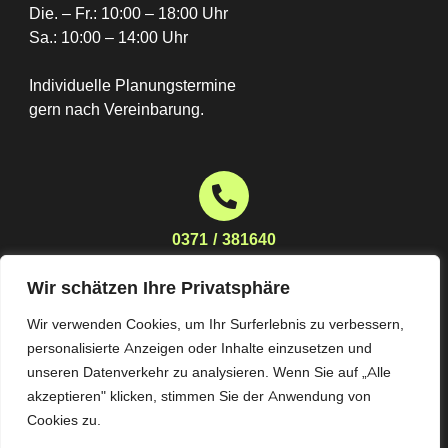
Die. – Fr.: 10:00 – 18:00 Uhr
Sa.: 10:00 – 14:00 Uhr
Individuelle Planungstermine
gern nach Vereinbarung.
0371 / 381640
Wir schätzen Ihre Privatsphäre
Wir verwenden Cookies, um Ihr Surferlebnis zu verbessern,
planung@moebelhaus-stoeckert.de
personalisierte Anzeigen oder Inhalte einzusetzen und
unseren Datenverkehr zu analysieren. Wenn Sie auf „Alle
akzeptieren" klicken, stimmen Sie der Anwendung von
Cookies zu.
Impressum
Datenschutz
AGB