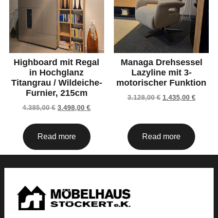
Highboard mit Regal
Managa Drehsessel
in Hochglanz
Lazyline mit 3-
Titangrau / Wildeiche-
motorischer Funktion
Furnier, 215cm
3.128,00
€
1.435,00
€
4.385,00
€
3.498,00
€
Read more
Read more