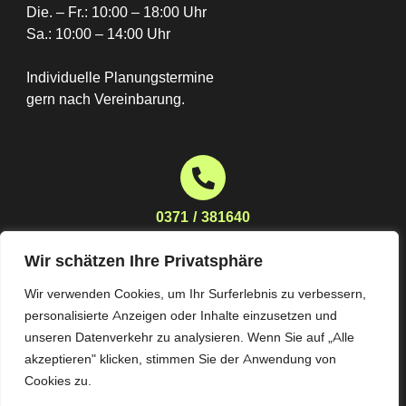
Die. – Fr.: 10:00 – 18:00 Uhr
Sa.: 10:00 – 14:00 Uhr
Individuelle Planungstermine
gern nach Vereinbarung.
0371 / 381640
Wir schätzen Ihre Privatsphäre
Wir verwenden Cookies, um Ihr Surferlebnis zu verbessern,
planung@moebelhaus-stoeckert.de
personalisierte Anzeigen oder Inhalte einzusetzen und
unseren Datenverkehr zu analysieren. Wenn Sie auf „Alle
akzeptieren" klicken, stimmen Sie der Anwendung von
Cookies zu.
Impressum
Datenschutz
AGB