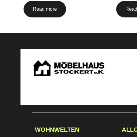
Read more
Read
WOHNWELTEN
ALL