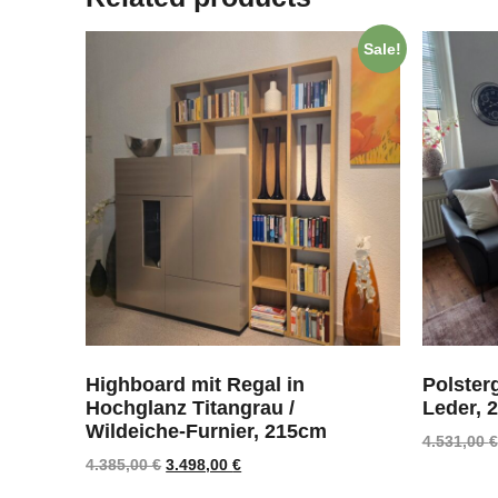
Sale!
Highboard mit Regal in
Polster
Hochglanz Titangrau /
Leder, 
Wildeiche-Furnier, 215cm
4.531,00
€
4.385,00
€
3.498,00
€