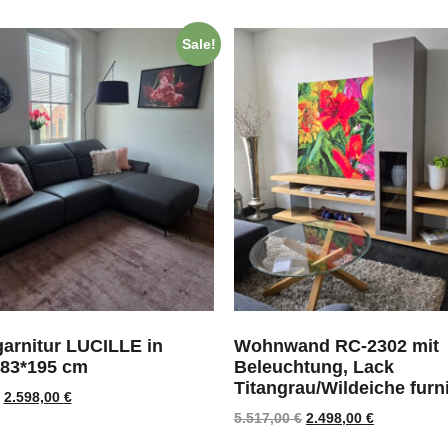
Sale!
garnitur LUCILLE in
Wohnwand RC-2302 mit
283*195 cm
Beleuchtung, Lack
Titangrau/Wildeiche furni
2.598,00
€
5.517,00
€
2.498,00
€