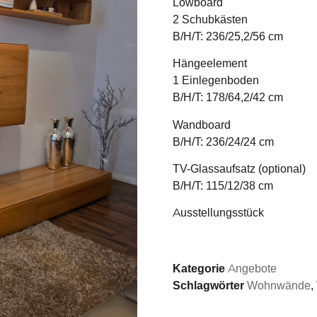
Lowboard
2 Schubkästen
B/H/T: 236/25,2/56 cm
Hängeelement
1 Einlegenboden
B/H/T: 178/64,2/42 cm
Wandboard
B/H/T: 236/24/24 cm
TV-Glassaufsatz (optional)
B/H/T: 115/12/38 cm
Ausstellungsstück
Kategorie
Angebote
Schlagwörter
Wohnwände
,