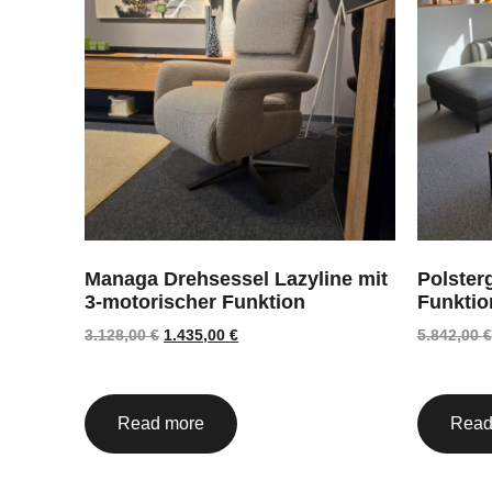
Managa Drehsessel Lazyline mit
Polsterg
3-motorischer Funktion
Funktio
3.128,00
€
1.435,00
€
5.842,00
€
Read more
Read