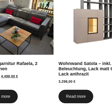
arnitur Rafaela, 2
Wohnwand Satola – inkl.
nen
Beleuchtung, Lack matt 
Lack anthrazit
4.498,00
€
3.298,00
€
 more
Read more