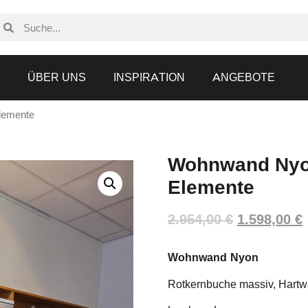
N
ÜBER UNS
INSPIRATION
ANGEBOTE
lemente
Wohnwand Nyon
Elemente
2.954,00
€
1.598,00
€
Wohnwand Nyon
Rotkernbuche massiv, Hartw