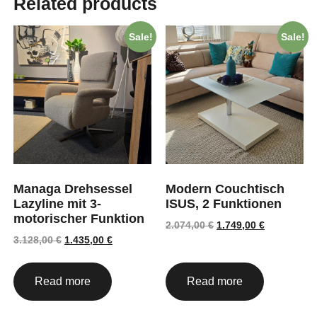
Related products
Sale!
Sale!
Managa Drehsessel
Modern Couchtisch
Lazyline mit 3-
ISUS, 2 Funktionen
motorischer Funktion
2.074,00
€
1.749,00
€
3.128,00
€
1.435,00
€
Read more
Read more